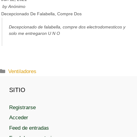
by
Anónimo
Decepcionado De Falabella, Compre Dos
Decepcionado de falabella, compre dos electrodomesticos y
solo me entregaron U N O
C
Ventiladores
a
t
SITIO
e
g
Registrarse
o
r
Acceder
í
Feed de entradas
a