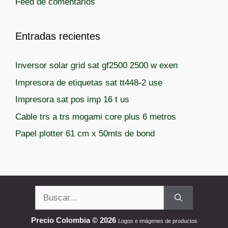
Feed de comentarios
s
Entradas recientes
Inversor solar grid sat gf2500 2500 w exen
Impresora de etiquetas sat tt448-2 use
Impresora sat pos imp 16 t us
Cable trs a trs mogami core plus 6 metros
Papel plotter 61 cm x 50mts de bond
Buscar:
Precio Colombia © 2026
Logos e imágenes de productos