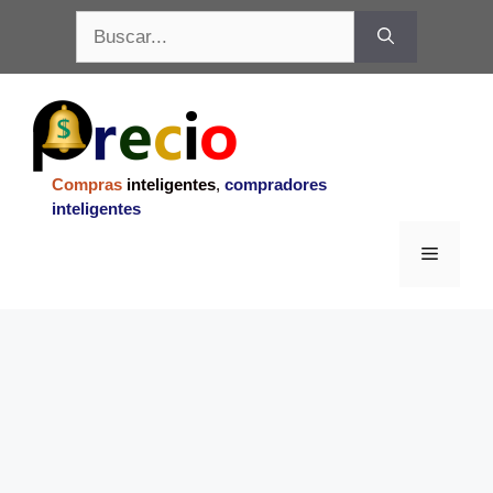
Saltar
Buscar:
al
contenido
Compras
inteligentes
,
compradores
inteligentes
Menu