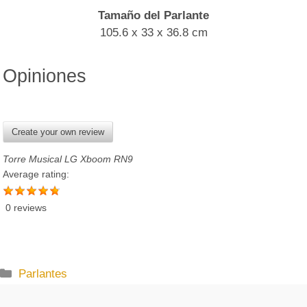
Tamaño del Parlante
105.6 x 33 x 36.8 cm
Opiniones
Create your own review
Torre Musical LG Xboom RN9
Average rating:
0 reviews
C
Parlantes
a
t