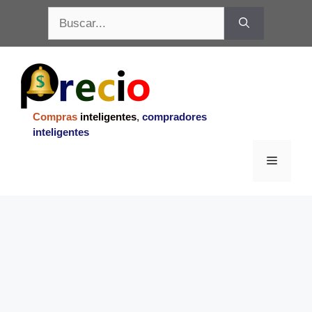
Saltar
Buscar:
al
contenido
Compras
inteligentes
,
compradores
inteligentes
Menu