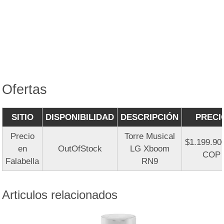
Ofertas
SITIO
DISPONIBILIDAD
DESCRIPCIÓN
PRECI
Precio
Torre Musical
$1.199.90
en
OutOfStock
LG Xboom
COP
Falabella
RN9
Articulos relacionados