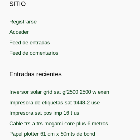
SITIO
e
g
Registrarse
o
r
Acceder
í
Feed de entradas
a
Feed de comentarios
s
Entradas recientes
Inversor solar grid sat gf2500 2500 w exen
Impresora de etiquetas sat tt448-2 use
Impresora sat pos imp 16 t us
Cable trs a trs mogami core plus 6 metros
Papel plotter 61 cm x 50mts de bond