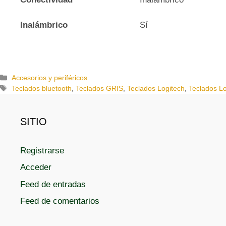
Inalámbrico
Sí
C
Accesorios y periféricos
a
E
Teclados bluetooth
,
Teclados GRIS
,
Teclados Logitech
,
Teclados Lo
t
t
e
i
g
q
SITIO
o
u
r
e
Registrarse
í
t
a
a
Acceder
s
s
Feed de entradas
Feed de comentarios