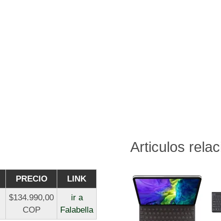
Articulos rela
PRECIO
LINK
$134.990,00
ir a
COP
Falabella