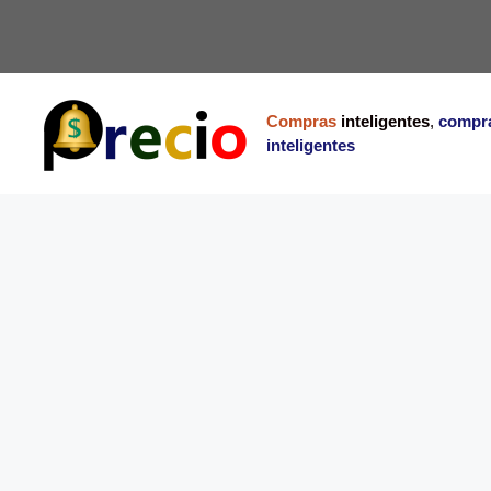
Saltar
al
contenido
Compras
inteligentes
,
compr
inteligentes