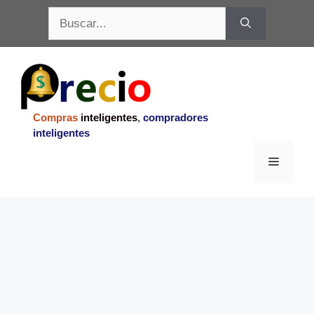
Saltar
Buscar:
al
contenido
Compras
inteligentes
,
compradores
inteligentes
Menu