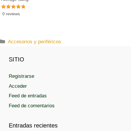
0 reviews
C
Accesorios y periféricos
a
t
SITIO
e
g
Registrarse
o
r
Acceder
í
Feed de entradas
a
Feed de comentarios
s
Entradas recientes