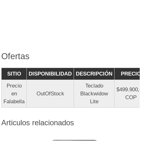
Ofertas
SITIO
DISPONIBILIDAD
DESCRIPCIÓN
PRECIO
Precio
Teclado
$499.900,
en
OutOfStock
Blackwidow
COP
Falabella
Lite
Articulos relacionados