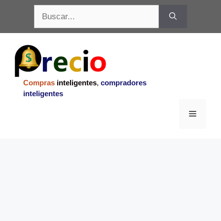
Saltar
Buscar:
al
contenido
Compras
inteligentes
,
compradores
inteligentes
Menu