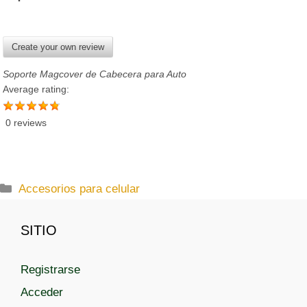
Create your own review
Soporte Magcover de Cabecera para Auto
Average rating:
0 reviews
C
Accesorios para celular
a
t
SITIO
e
g
Registrarse
o
r
Acceder
í