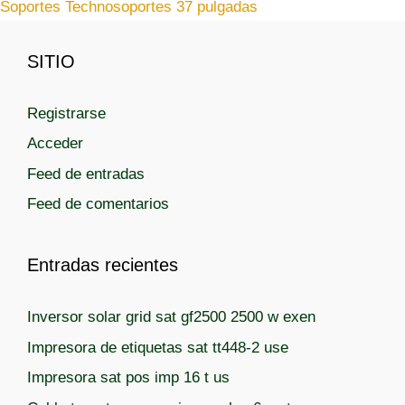
Soportes Technosoportes 37 pulgadas
g
q
o
u
r
SITIO
e
í
t
a
a
Registrarse
s
s
Acceder
Feed de entradas
Feed de comentarios
Entradas recientes
Inversor solar grid sat gf2500 2500 w exen
Impresora de etiquetas sat tt448-2 use
Impresora sat pos imp 16 t us