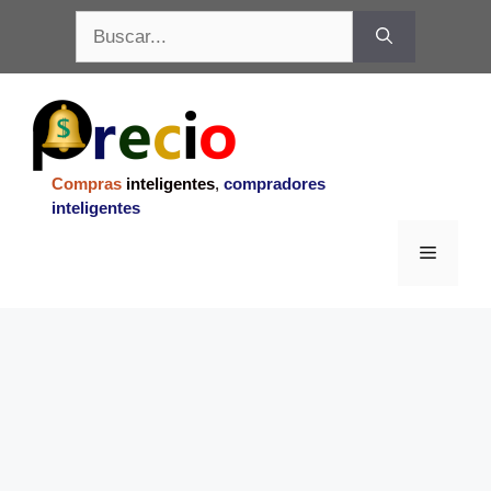
Saltar
Buscar:
al
contenido
Compras
inteligentes
,
compradores
inteligentes
Menu