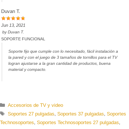
Duvan T.
Jun 13, 2021
by
Duvan T.
SOPORTE FUNCIONAL
Soporte fijo que cumple con lo necesitado, fácil instalación a
la pared y con el juego de 3 tamaños de tornillos para el TV
logran ajustarse a la gran cantidad de productos, buena
material y compacto.
C
Accesorios de TV y video
a
E
Soportes 27 pulgadas
,
Soportes 37 pulgadas
,
Soportes
t
t
Technosoportes
,
Soportes Technosoportes 27 pulgadas
,
e
i