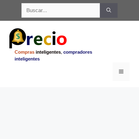
Saltar
Buscar:
al
contenido
Compras
inteligentes
,
compradores
inteligentes
Menu