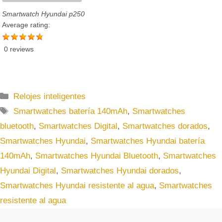
Smartwatch Hyundai p250
Average rating:
0 reviews
C
Relojes inteligentes
a
E
Smartwatches batería 140mAh
,
Smartwatches
t
t
bluetooth
,
Smartwatches Digital
,
Smartwatches dorados
,
e
i
Smartwatches Hyundai
,
Smartwatches Hyundai batería
g
q
140mAh
,
Smartwatches Hyundai Bluetooth
,
Smartwatches
o
u
r
Hyundai Digital
,
Smartwatches Hyundai dorados
,
e
í
t
Smartwatches Hyundai resistente al agua
,
Smartwatches
a
a
resistente al agua
s
s