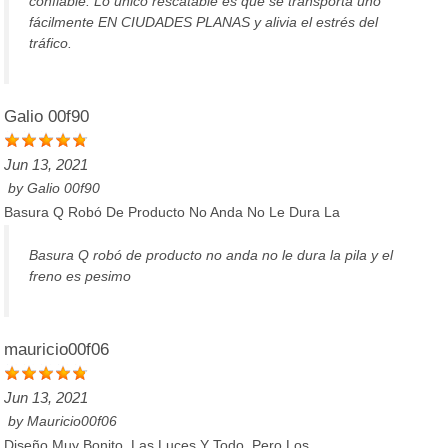
confiable. Lo único rescatable es que se transporta uno
fácilmente EN CIUDADES PLANAS y alivia el estrés del
tráfico.
Galio 00f90
Jun 13, 2021
by
Galio 00f90
Basura Q Robó De Producto No Anda No Le Dura La
Basura Q robó de producto no anda no le dura la pila y el
freno es pesimo
mauricio00f06
Jun 13, 2021
by
Mauricio00f06
Diseño Muy Bonito, Las Luces Y Todo, Pero Los