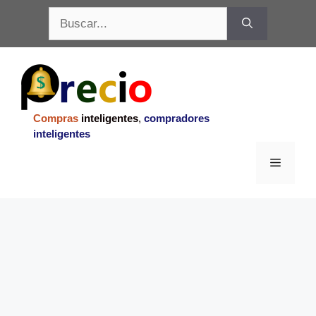
Saltar
Buscar:
al
contenido
Compras
inteligentes
,
compradores
inteligentes
Menu