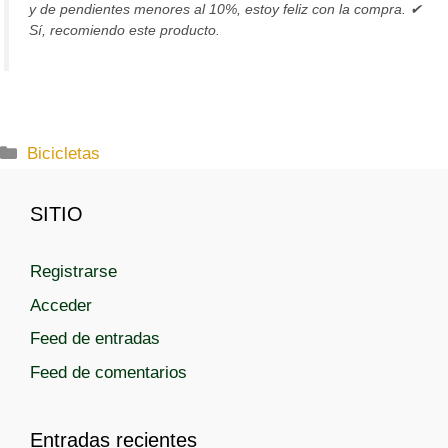
y de pendientes menores al 10%, estoy feliz con la compra. ✔
Sí, recomiendo este producto.
C
Bicicletas
a
t
SITIO
e
g
Registrarse
o
r
Acceder
í
Feed de entradas
a
Feed de comentarios
s
Entradas recientes