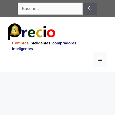
Saltar
Buscar:
al
contenido
Compras
inteligentes
,
compradores
inteligentes
Menu