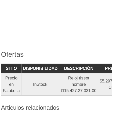
Ofertas
SITIO
DISPONIBILIDAD
DESCRIPCIÓN
PRE
Precio
Reloj tissot
$5.297
en
InStock
hombre
C
Falabella
t115.427.27.031.00
Articulos relacionados