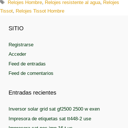
a
E
Relojes Hombre
,
Relojes resistente al agua
,
Relojes
t
t
Tissot
,
Relojes Tissot Hombre
e
i
g
q
SITIO
o
u
r
e
í
t
Registrarse
a
a
Acceder
s
s
Feed de entradas
Feed de comentarios
Entradas recientes
Inversor solar grid sat gf2500 2500 w exen
Impresora de etiquetas sat tt448-2 use