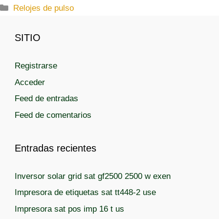
C
Relojes de pulso
a
t
SITIO
e
g
Registrarse
o
r
Acceder
í
Feed de entradas
a
Feed de comentarios
s
Entradas recientes
Inversor solar grid sat gf2500 2500 w exen
Impresora de etiquetas sat tt448-2 use
Impresora sat pos imp 16 t us