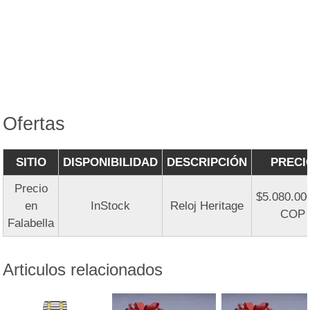
Ofertas
SITIO
DISPONIBILIDAD
DESCRIPCIÓN
PRECI
Precio
$5.080.00
en
InStock
Reloj Heritage
COP
Falabella
Articulos relacionados