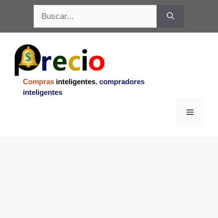
Saltar
Buscar:
al
contenido
Compras
inteligentes
,
compradores
inteligentes
Menu