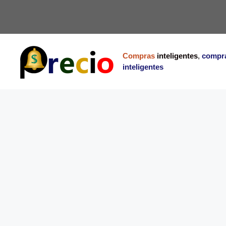
Saltar
al
contenido
Compras
inteligentes
,
compr
inteligentes