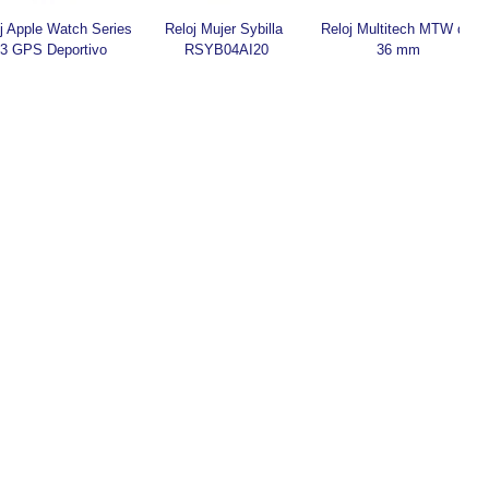
j Apple Watch Series 
Reloj Mujer Sybilla 
Reloj Multitech MTW de 
3 GPS Deportivo
RSYB04AI20
36 mm