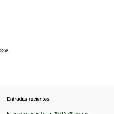
icona
Entradas recientes
Inversor solar grid sat gf2500 2500 w exen