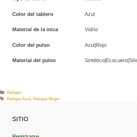
Color del tablero
Azul
Material de la mica
Vidrio
Color del pulso
Azul|Rojo
Material del pulso
Sintético|Ecocuero|Sil
C
Relojes
a
E
Relojes Azul
,
Relojes Mujer
t
t
e
i
g
q
SITIO
o
u
r
e
Registrarse
í
t