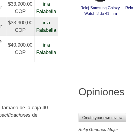
$33.900,00
ir a
r
Reloj Samsung Galaxy 
Relo
COP
Falabella
Watch 3 de 41 mm
$33.900,00
ir a
r
COP
Falabella
e
$40.900,00
ir a
COP
Falabella
Opiniones
l, tamaño de la caja 40
pecificaciones
del
Create your own review
Reloj Generico Mujer