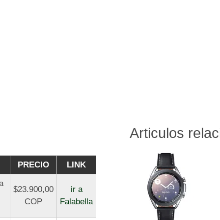
Articulos rela
PRECIO
LINK
a
$23.900,00
ir a
COP
Falabella