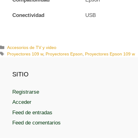
Conectividad
USB
C
Accesorios de TV y video
a
E
Proyectores 109 w
,
Proyectores Epson
,
Proyectores Epson 109 w
t
t
e
i
g
q
SITIO
o
u
r
e
Registrarse
í
t
a
a
Acceder
s
s
Feed de entradas
Feed de comentarios