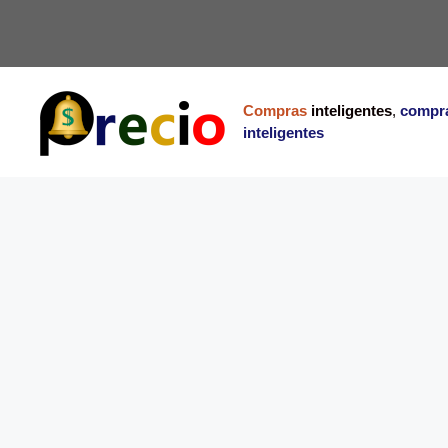
Saltar
al
contenido
Compras
inteligentes
,
compr
inteligentes