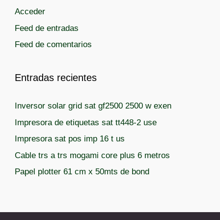
í
t
Acceder
a
a
Feed de entradas
s
s
Feed de comentarios
Entradas recientes
Inversor solar grid sat gf2500 2500 w exen
Impresora de etiquetas sat tt448-2 use
Impresora sat pos imp 16 t us
Cable trs a trs mogami core plus 6 metros
Papel plotter 61 cm x 50mts de bond