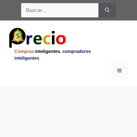
Saltar
Buscar:
al
contenido
Compras
inteligentes
,
compradores
inteligentes
Menu