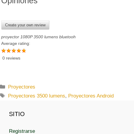
Opiniones
Create your own review
proyector 1080P 3500 lumens bluetooh
Average rating:
0 reviews
C
Proyectores
a
E
Proyectores 3500 lumens
,
Proyectores Android
t
t
e
i
SITIO
g
q
o
u
r
Registrarse
e