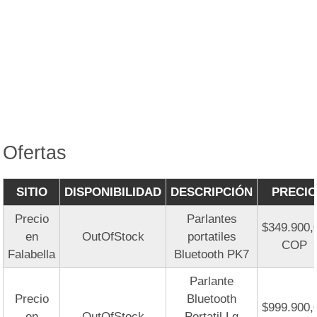
Ofertas
SITIO
DISPONIBILIDAD
DESCRIPCIÓN
PRECIO
Precio
Parlantes
$349.900,
en
OutOfStock
portatiles
COP
Falabella
Bluetooth PK7
Parlante
Precio
Bluetooth
$999.900,
en
OutOfStock
Portatil Lg