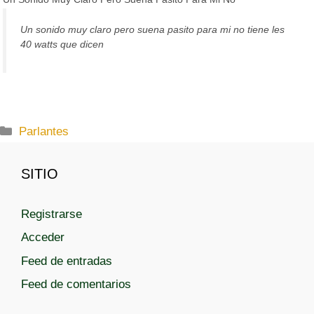
Un sonido muy claro pero suena pasito para mi no tiene les
40 watts que dicen
C
Parlantes
a
t
SITIO
e
g
Registrarse
o
r
Acceder
í
Feed de entradas
a
Feed de comentarios
s