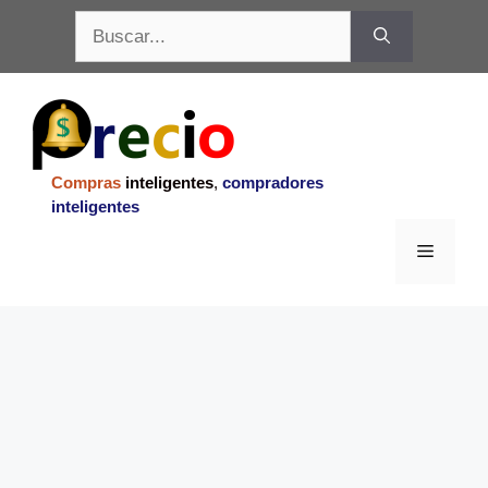
Saltar
Buscar:
al
contenido
Compras
inteligentes
,
compradores
inteligentes
Menu