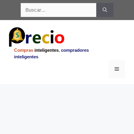
Saltar
Buscar:
al
contenido
Compras
inteligentes
,
compradores
inteligentes
Menu