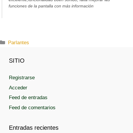
funciones de la pantalla con más información
C
Parlantes
a
t
SITIO
e
g
Registrarse
o
r
Acceder
í
Feed de entradas
a
Feed de comentarios
s
Entradas recientes