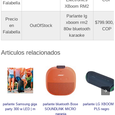
Falabella
XBoom RM2
Parlante lg
Precio
xboom rm2
$799.900,
en
OutOfStock
80w bluetooth
COP
Falabella
karaoke
Articulos relacionados
parlante Samsung giga 
parlante bluetooth Bose 
parlante LG XBOOM 
party 300 w LED | m
SOUNDLINK MICRO 
PL5 negro
naranja