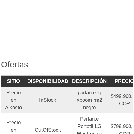
Ofertas
SITIO
DISPONIBILIDAD
DESCRIPCIÓN
PRECIO
Precio
parlante lg
$499.900,
en
InStock
xboom rm2
COP
Alkosto
negro
Parlante
Precio
Portatil LG
$799.900,
en
OutOfStock
Electronics
COP