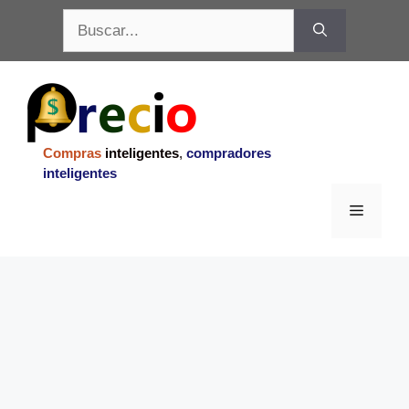
Saltar
Buscar:
al
contenido
Compras
inteligentes
,
compradores
inteligentes
Menu