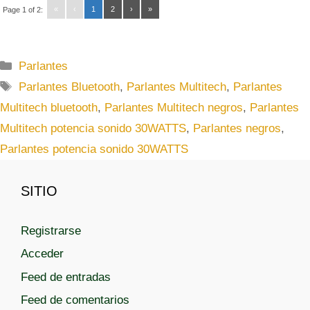
«
‹
1
2
›
»
Page 1 of 2:
C
Parlantes
a
E
Parlantes Bluetooth
,
Parlantes Multitech
,
Parlantes
t
t
Multitech bluetooth
,
Parlantes Multitech negros
,
Parlantes
e
i
Multitech potencia sonido 30WATTS
,
Parlantes negros
,
g
q
Parlantes potencia sonido 30WATTS
o
u
r
e
í
t
SITIO
a
a
s
s
Registrarse
Acceder
Feed de entradas
Feed de comentarios