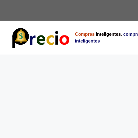
Saltar
al
contenido
Compras
inteligentes
,
compr
inteligentes