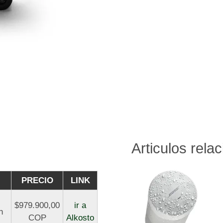
Articulos rela
PRECIO
LINK
$979.900,00
ir a
h
COP
Alkosto