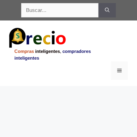
Saltar
Buscar:
al
contenido
Compras
inteligentes
,
compradores
inteligentes
Menu