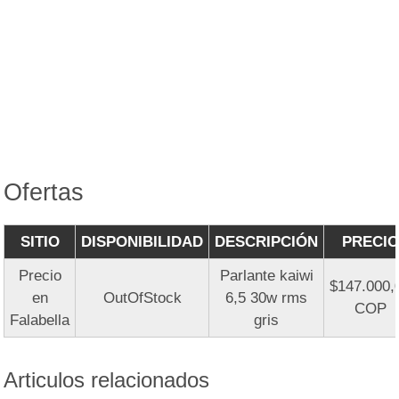
Ofertas
SITIO
DISPONIBILIDAD
DESCRIPCIÓN
PRECIO
Precio
Parlante kaiwi
$147.000,
en
OutOfStock
6,5 30w rms
COP
Falabella
gris
Articulos relacionados