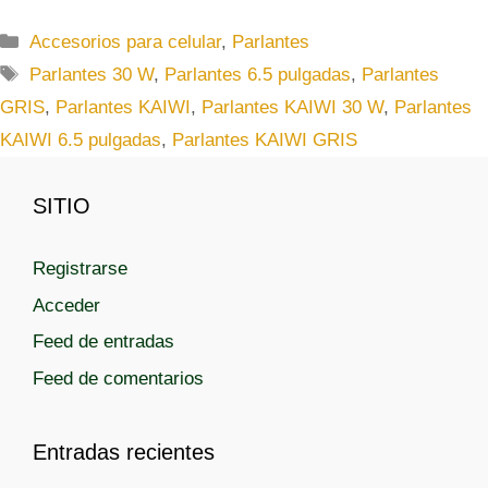
C
Accesorios para celular
,
Parlantes
a
E
Parlantes 30 W
,
Parlantes 6.5 pulgadas
,
Parlantes
t
t
GRIS
,
Parlantes KAIWI
,
Parlantes KAIWI 30 W
,
Parlantes
e
i
KAIWI 6.5 pulgadas
,
Parlantes KAIWI GRIS
g
q
o
u
r
SITIO
e
í
t
a
a
Registrarse
s
s
Acceder
Feed de entradas
Feed de comentarios
Entradas recientes