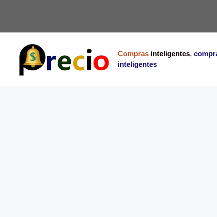
Saltar
al
contenido
Compras
inteligentes
,
compr
inteligentes