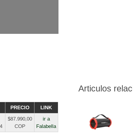
Articulos rela
PRECIO
LINK
$87.990,00
ir a
04
COP
Falabella