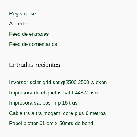
g
Registrarse
o
r
Acceder
í
Feed de entradas
a
Feed de comentarios
s
Entradas recientes
Inversor solar grid sat gf2500 2500 w exen
Impresora de etiquetas sat tt448-2 use
Impresora sat pos imp 16 t us
Cable trs a trs mogami core plus 6 metros
Papel plotter 61 cm x 50mts de bond