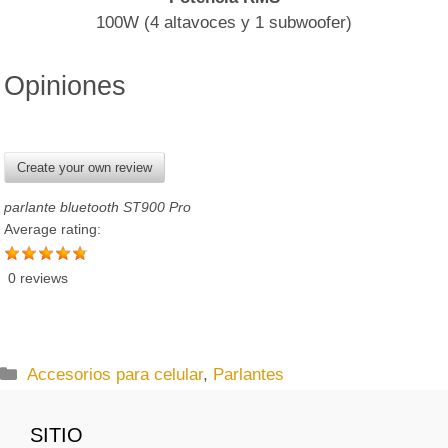
100W (4 altavoces y 1 subwoofer)
Opiniones
Create your own review
parlante bluetooth ST900 Pro
Average rating:
0 reviews
C
Accesorios para celular
,
Parlantes
a
t
SITIO
e