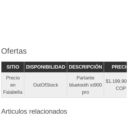
Ofertas
SITIO
DISPONIBILIDAD
DESCRIPCIÓN
PRECI
Precio
Parlante
$1.199.90
en
OutOfStock
bluetooth st900
COP
Falabella
pro
Articulos relacionados