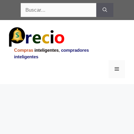
Saltar
Buscar:
al
contenido
Compras
inteligentes
,
compradores
inteligentes
Menu