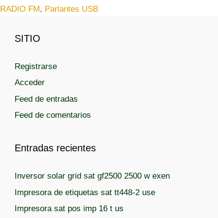
r
RADIO FM
,
Parlantes USB
e
í
t
a
a
SITIO
s
s
Registrarse
Acceder
Feed de entradas
Feed de comentarios
Entradas recientes
Inversor solar grid sat gf2500 2500 w exen
Impresora de etiquetas sat tt448-2 use
Impresora sat pos imp 16 t us