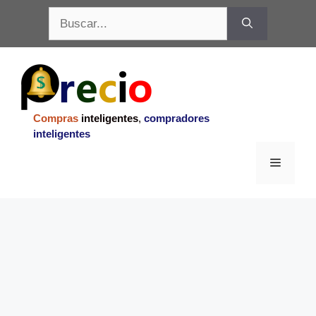
Saltar
Buscar:
al
contenido
Compras
inteligentes
,
compradores
inteligentes
Menu