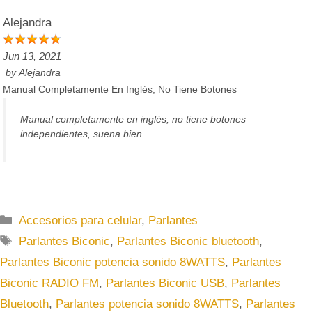
Alejandra
Jun 13, 2021
by
Alejandra
Manual Completamente En Inglés, No Tiene Botones
Manual completamente en inglés, no tiene botones
independientes, suena bien
C
Accesorios para celular
,
Parlantes
a
E
Parlantes Biconic
,
Parlantes Biconic bluetooth
,
t
t
Parlantes Biconic potencia sonido 8WATTS
,
Parlantes
e
i
Biconic RADIO FM
,
Parlantes Biconic USB
,
Parlantes
g
q
Bluetooth
,
Parlantes potencia sonido 8WATTS
,
Parlantes
o
u