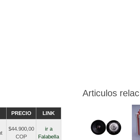
Articulos rela
PRECIO
LINK
h
$44.900,00
ir a
nt
COP
Falabella