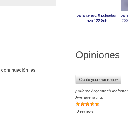
parlante avc 8 pulgadas 
parl
avc-122-8oh
200
Opiniones
 continuación las
Create your own review
parlante Argomtech Inalambr
Average rating:
0 reviews