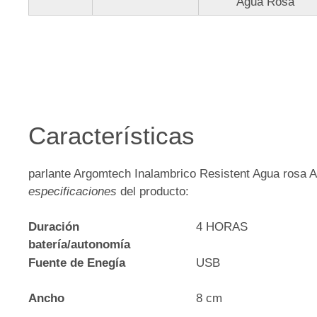
Agua Rosa
Características
parlante Argomtech Inalambrico Resistent Agua rosa A
especificaciones
del producto:
Duración
4 HORAS
batería/autonomía
Fuente de Enegía
USB
Ancho
8 cm