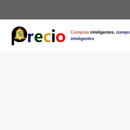
Saltar
al
contenido
Compras
inteligentes
,
compr
inteligentes