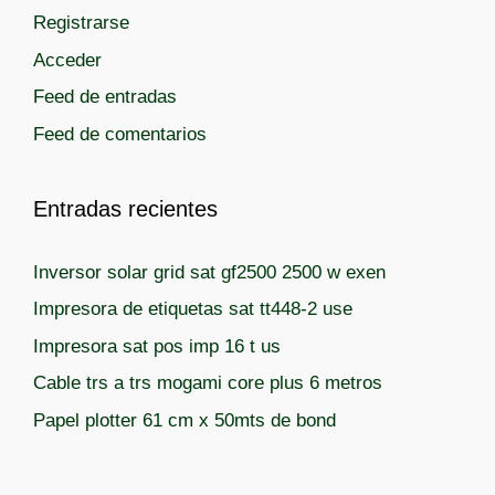
Registrarse
o
r
Acceder
í
Feed de entradas
a
Feed de comentarios
s
Entradas recientes
Inversor solar grid sat gf2500 2500 w exen
Impresora de etiquetas sat tt448-2 use
Impresora sat pos imp 16 t us
Cable trs a trs mogami core plus 6 metros
Papel plotter 61 cm x 50mts de bond