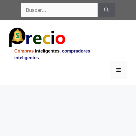
Saltar
Buscar:
al
contenido
Compras
inteligentes
,
compradores
inteligentes
Menu