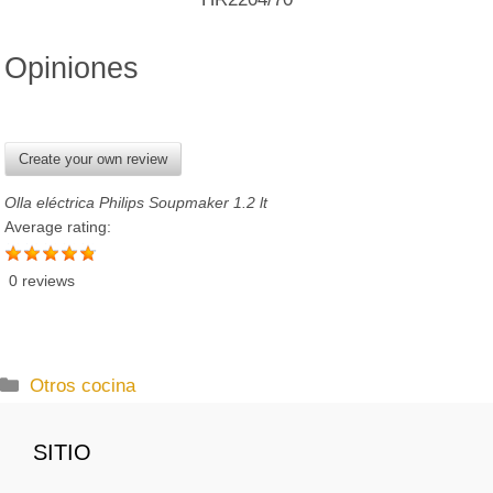
Opiniones
Create your own review
Olla eléctrica Philips Soupmaker 1.2 lt
Average rating:
0 reviews
C
Otros cocina
a
t
SITIO
e
g