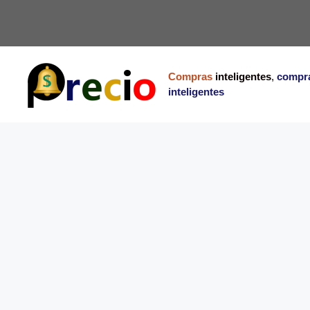
Saltar
al
contenido
Compras
inteligentes
,
compr
inteligentes