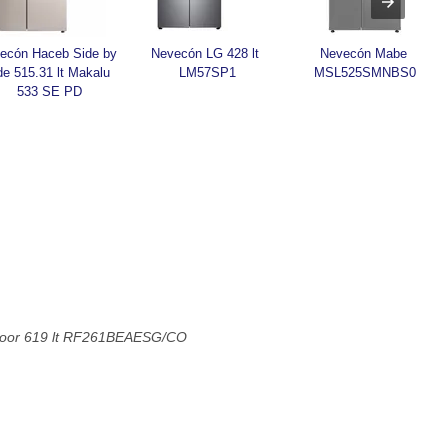
ecón Haceb Side by 
Nevecón LG 428 lt 
Nevecón Mabe 
de 515.31 lt Makalu 
LM57SP1
MSL525SMNBS0
533 SE PD
oor 619 lt RF261BEAESG/CO