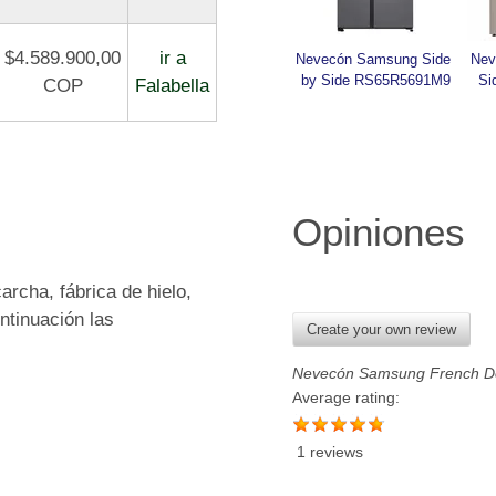
$4.589.900,00
ir a
Nevecón Samsung Side 
Nev
by Side RS65R5691M9
Si
COP
Falabella
Opiniones
cha, fábrica de hielo,
ntinuación las
Create your own review
Nevecón Samsung French D
Average rating:
1 reviews