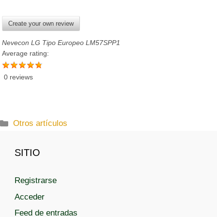
Create your own review
Nevecon LG Tipo Europeo LM57SPP1
Average rating:
0 reviews
C
Otros artículos
a
t
SITIO
e
g
Registrarse
o
r
Acceder
í
Feed de entradas