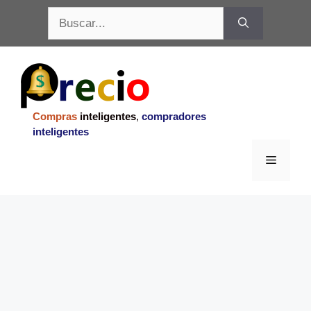
Saltar
Buscar:
al
contenido
Compras
inteligentes
,
compradores
inteligentes
Menu