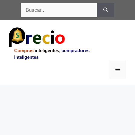
Saltar
Buscar:
al
contenido
Compras
inteligentes
,
compradores
inteligentes
Menu