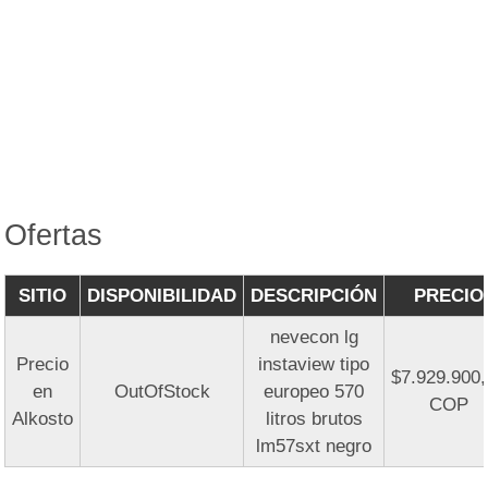
Ofertas
SITIO
DISPONIBILIDAD
DESCRIPCIÓN
PRECIO
nevecon lg
Precio
instaview tipo
$7.929.900
en
OutOfStock
europeo 570
COP
Alkosto
litros brutos
lm57sxt negro