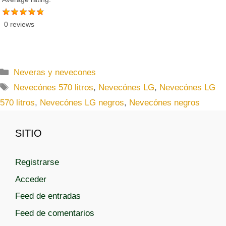
0 reviews
C
Neveras y nevecones
a
E
Nevecónes 570 litros
,
Nevecónes LG
,
Nevecónes LG
t
t
570 litros
,
Nevecónes LG negros
,
Nevecónes negros
e
i
g
q
SITIO
o
u
r
e
í
t
Registrarse
a
a
Acceder
s
s
Feed de entradas
Feed de comentarios