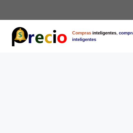
Saltar
al
contenido
Compras
inteligentes
,
compr
inteligentes