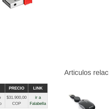
Articulos rela
PRECIO
LINK
o
$31.900,00
ir a
o
COP
Falabella