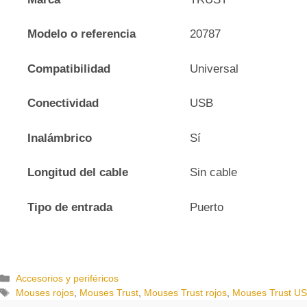
Modelo o referencia
20787
Compatibilidad
Universal
Conectividad
USB
Inalámbrico
Sí
Longitud del cable
Sin cable
Tipo de entrada
Puerto
C
Accesorios y periféricos
a
E
Mouses rojos
,
Mouses Trust
,
Mouses Trust rojos
,
Mouses Trust U
t
t