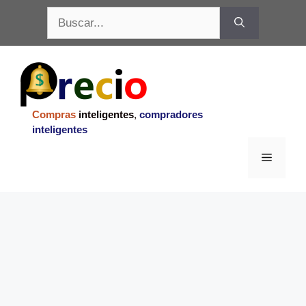
Saltar
Buscar:
al
contenido
Compras
inteligentes
,
compradores
inteligentes
Menu