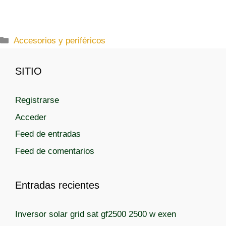
C
Accesorios y periféricos
a
t
SITIO
e
g
Registrarse
o
r
Acceder
í
Feed de entradas
a
Feed de comentarios
s
Entradas recientes
Inversor solar grid sat gf2500 2500 w exen