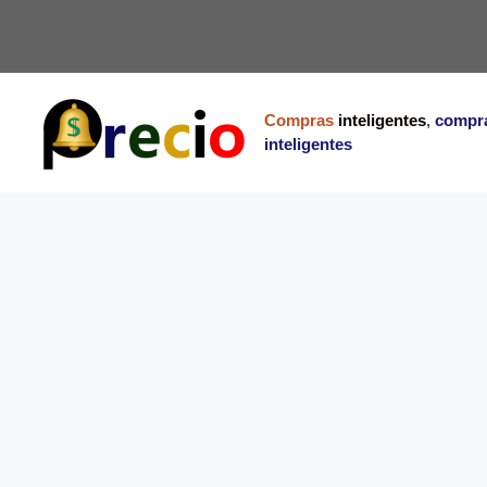
Saltar
al
contenido
Compras
inteligentes
,
compr
inteligentes