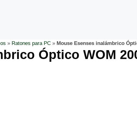
cos
»
Ratones para PC
»
Mouse Esenses inalámbrico Ópt
mbrico Óptico WOM 20