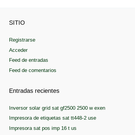
á
á
á
í
g
g
g
a
i
i
i
s
SITIO
n
n
n
a
a
a
Registrarse
Acceder
Feed de entradas
Feed de comentarios
Entradas recientes
Inversor solar grid sat gf2500 2500 w exen
Impresora de etiquetas sat tt448-2 use
Impresora sat pos imp 16 t us