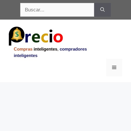
Saltar
Buscar:
al
contenido
Compras
inteligentes
,
compradores
inteligentes
Menu