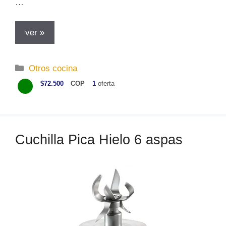
…
ver »
C
Otros cocina
a
$72.500
COP
1
oferta
t
e
g
o
Cuchilla Pica Hielo 6 aspas
r
í
a
s