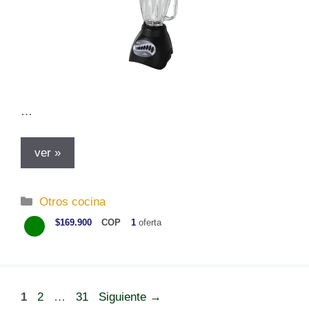
…
ver »
C
Otros cocina
a
$169.900
COP
1
oferta
t
e
g
o
P
P
P
1
2
…
31
Siguiente
→
r