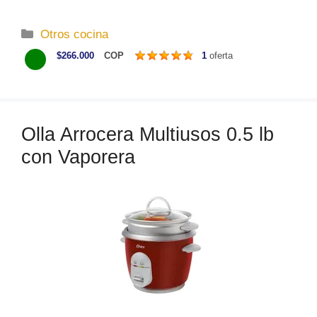
C
Otros cocina
a
$266.000
COP
1
oferta
t
e
g
o
Olla Arrocera Multiusos 0.5 lb
r
con Vaporera
í
a
s