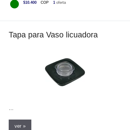
a
$10.400
COP
1
oferta
t
e
g
o
Tapa para Vaso licuadora
r
í
a
s
…
ver »