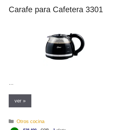
Carafe para Cafetera 3301
…
ver »
C
Otros cocina
a