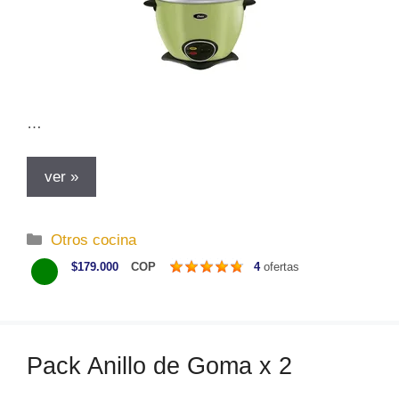
…
ver »
C
Otros cocina
a
$179.000
COP
4
ofertas
t
e
g
o
Pack Anillo de Goma x 2
r
í