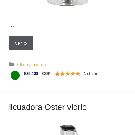
…
ver »
C
Otros cocina
a
$25.100
COP
1
oferta
t
e
g
o
licuadora Oster vidrio
r
í
a
s