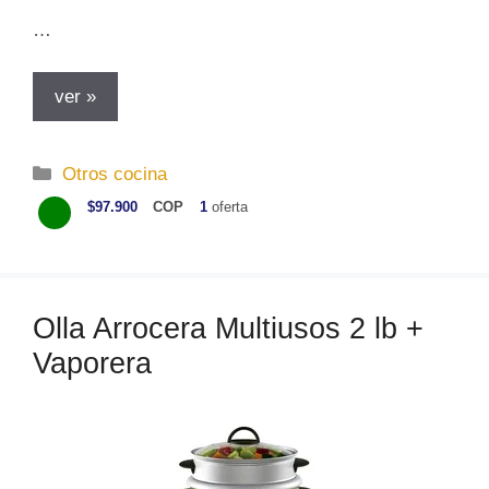
…
ver »
C
Otros cocina
a
$97.900
COP
1
oferta
t
e
g
o
Olla Arrocera Multiusos 2 lb +
r
Vaporera
í
a
s