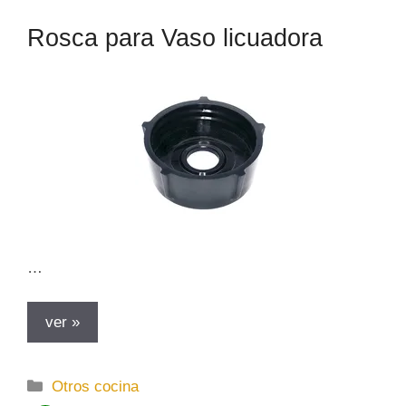
o
Rosca para Vaso licuadora
r
í
a
s
…
ver »
C
Otros cocina