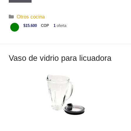
C
Otros cocina
a
$15.600
COP
1
oferta
t
e
g
o
Vaso de vidrio para licuadora
r
í
a
s