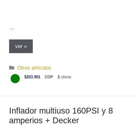
…
ver »
C
Otros artículos
a
$203.901
COP
1
oferta
t
e
g
o
Inflador multiuso 160PSI y 8
r
amperios + Decker
í
a
s