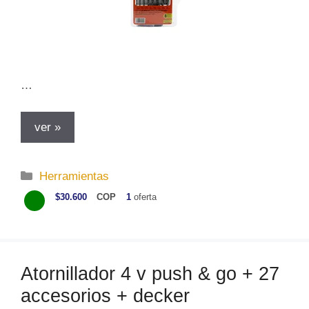
…
ver »
C
Herramientas
a
$30.600
COP
1
oferta
t
e
g
o
Atornillador 4 v push & go + 27
r
accesorios + decker
í