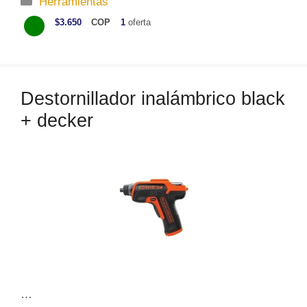
Herramientas
a
$3.650
COP
1
oferta
t
e
g
o
Destornillador inalámbrico black
r
+ decker
í
a
s
…