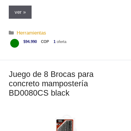
ver »
C
Herramientas
a
$94.990
COP
1
oferta
t
e
g
o
Juego de 8 Brocas para
r
concreto mampostería
í
a
BD0080CS black
s