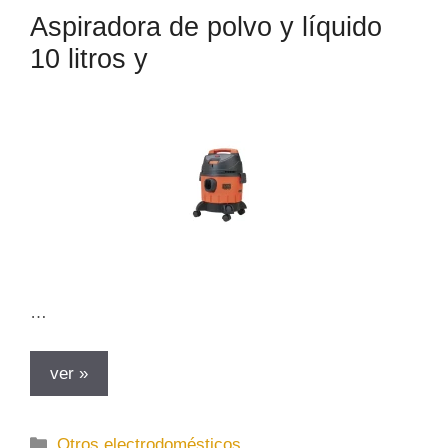
o
Aspiradora de polvo y líquido
r
10 litros y
í
a
s
…
ver »
C
Otros electrodomésticos