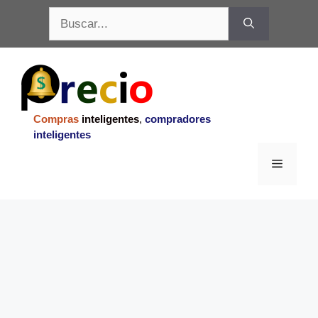
Saltar
Buscar:
al
contenido
Compras
inteligentes
,
compradores
inteligentes
Menu