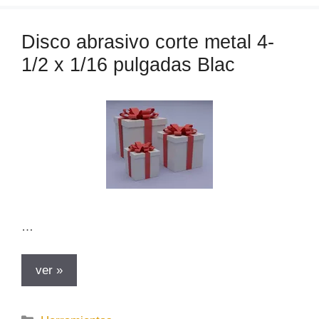
g
o
Disco abrasivo corte metal 4-
r
1/2 x 1/16 pulgadas Blac
í
a
s
…
ver »
C