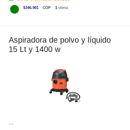
a
$346.901
COP
1
oferta
t
e
g
o
Aspiradora de polvo y líquido
r
15 Lt y 1400 w
í
a
s
…