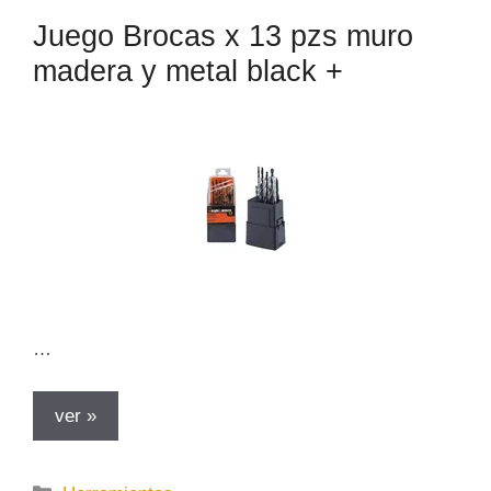
Juego Brocas x 13 pzs muro
madera y metal black +
…
ver »
C