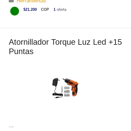
Herramientas
a
$21.200
COP
1
oferta
t
e
g
o
Atornillador Torque Luz Led +15
r
Puntas
í
a
s
…