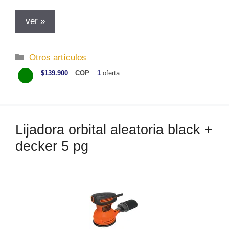
ver »
C
Otros artículos
a
$139.900
COP
1
oferta
t
e
g
o
Lijadora orbital aleatoria black +
r
decker 5 pg
í
a
s