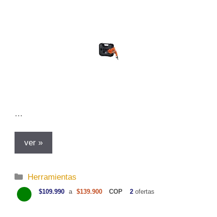
a
s
…
ver »
C
Herramientas
a
$109.990
a
$139.900
COP
2
ofertas
t
e