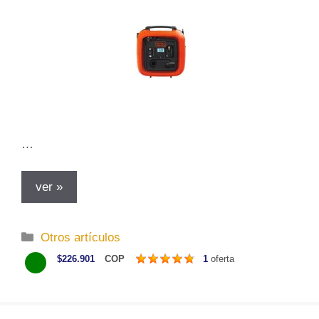
…
ver »
C
Otros artículos
a
$226.901
COP
1
oferta
t
e
g