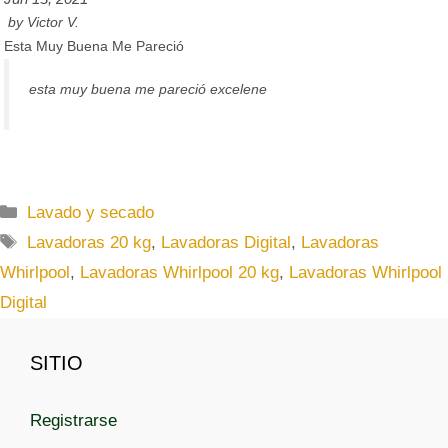
by
Victor V.
Esta Muy Buena Me Pareció
esta muy buena me pareció excelene
C
Lavado y secado
a
E
Lavadoras 20 kg
,
Lavadoras Digital
,
Lavadoras
t
t
Whirlpool
,
Lavadoras Whirlpool 20 kg
,
Lavadoras Whirlpool
e
i
Digital
g
q
o
u
r
SITIO
e
í
t
a
a
Registrarse
s
s