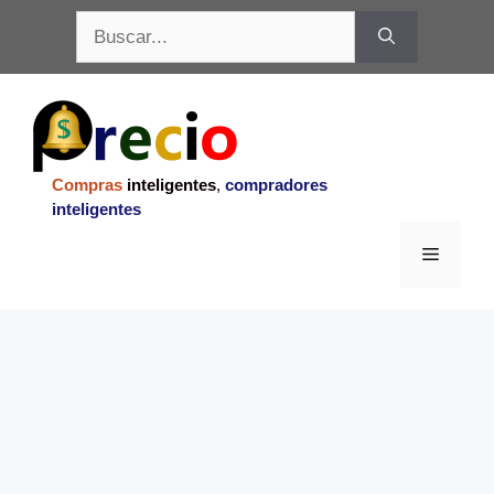
Saltar
Buscar:
al
contenido
Compras
inteligentes
,
compradores
inteligentes
Menu