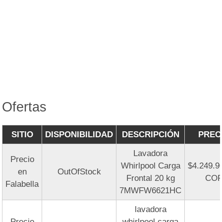
Ofertas
SITIO
DISPONIBILIDAD
DESCRIPCIÓN
PREC
Lavadora
Precio
Whirlpool Carga
$4.249.9
en
OutOfStock
Frontal 20 kg
CO
Falabella
7MWFW6621HC
lavadora
Precio
whirlpool carga