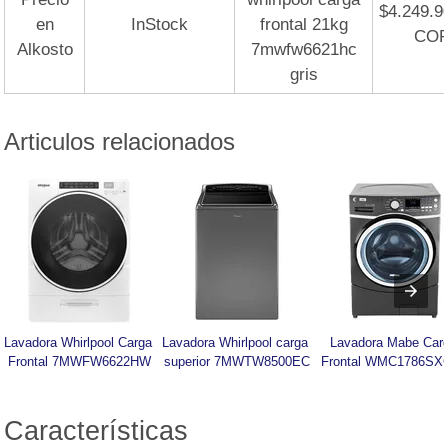
$4.249.9
en
InStock
frontal 21kg
CO
Alkosto
7mwfw6621hc
gris
Articulos relacionados
Lavadora Whirlpool Carga 
Lavadora Whirlpool carga 
Lavadora Mabe Carg
Frontal 7MWFW6622HW
superior 7MWTW8500EC
Frontal WMC1786SX
Características