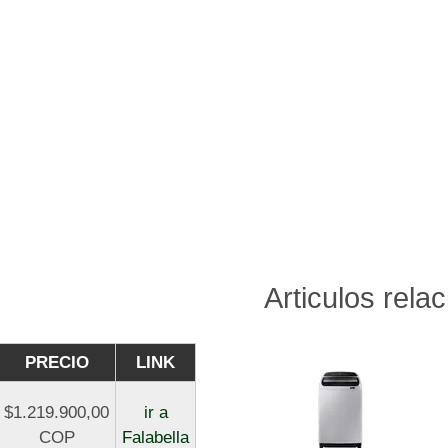
Articulos rela
PRECIO
LINK
$1.219.900,00
ir a
COP
Falabella