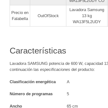
WA13F5L2UDY CO
Lavadora Samsung
Precio en
OutOfStock
13 kg
Falabella
WA13F5L2UDY
Características
Lavadora SAMSUNG potencia de 600 W, capacidad 13
continuación las
especificaciones
del producto:
Clasificación energética
A
Número de programas
5
Ancho
65 cm