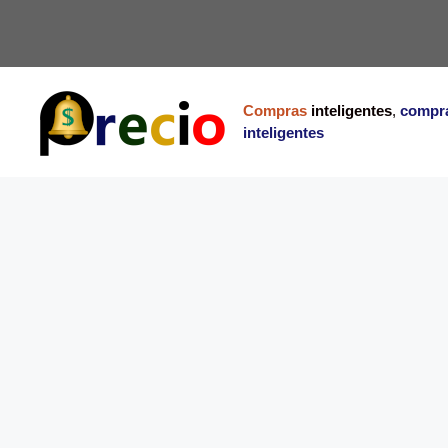
Saltar
al
contenido
Compras
inteligentes
,
compr
inteligentes