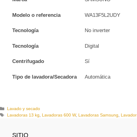
Modelo o referencia
WA13F5L2UDY
Tecnología
No inverter
Tecnología
Digital
Centrifugado
Sí
Tipo de lavadora/Secadora
Automática
C
Lavado y secado
a
E
Lavadoras 13 kg
,
Lavadoras 600 W
,
Lavadoras Samsung
,
Lavador
t
t
e
i
g
q
SITIO