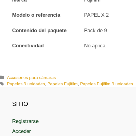
Modelo o referencia
PAPEL X 2
Contenido del paquete
Pack de 9
Conectividad
No aplica
C
Accesorios para cámaras
a
E
Papeles 3 unidades
,
Papeles Fujifilm
,
Papeles Fujifilm 3 unidades
t
t
e
i
g
q
SITIO
o
u
r
e
Registrarse
í
t
a
a
Acceder
s
s