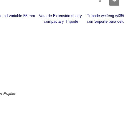
tro nd variable 55 mm
Vara de Extensión shorty 
Trípode weifeng wt3560 
compacta y Trípode
con Soporte para celular
s Fujifilm