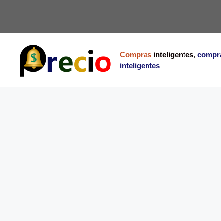
Saltar
al
contenido
Compras
inteligentes
,
compr
inteligentes