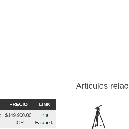
Articulos rela
PRECIO
LINK
x
$149.900,00
ir a
COP
Falabella