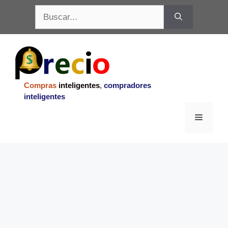
Saltar
Buscar:
al
contenido
Compras
inteligentes
,
compradores
inteligentes
Menu