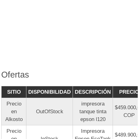
Ofertas
SITIO
DISPONIBILIDAD
DESCRIPCIÓN
PRECIO
Precio
impresora
$459.000,
en
OutOfStock
tanque tinta
COP
Alkosto
epson l120
Precio
Impresora
$489.900,
en
InStock
Epson EcoTank