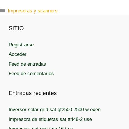
C
Impresoras y scanners
a
t
SITIO
e
g
Registrarse
o
r
Acceder
í
Feed de entradas
a
Feed de comentarios
s
Entradas recientes
Inversor solar grid sat gf2500 2500 w exen
Impresora de etiquetas sat tt448-2 use
Impresora sat pos imp 16 t us