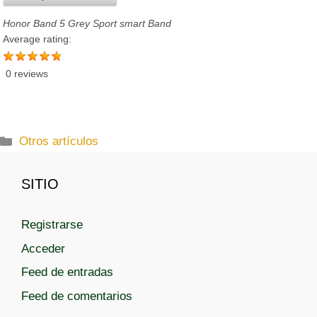
Honor Band 5 Grey Sport smart Band
Average rating:
0 reviews
C
Otros artículos
a
t
SITIO
e
g
Registrarse
o
r
Acceder
í
Feed de entradas
a
Feed de comentarios
s