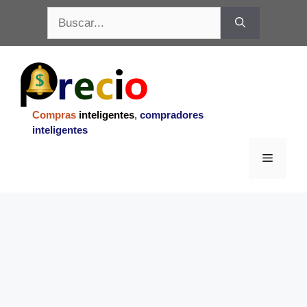
Saltar
Buscar:
al
contenido
Compras
inteligentes
,
compradores
inteligentes
Menu