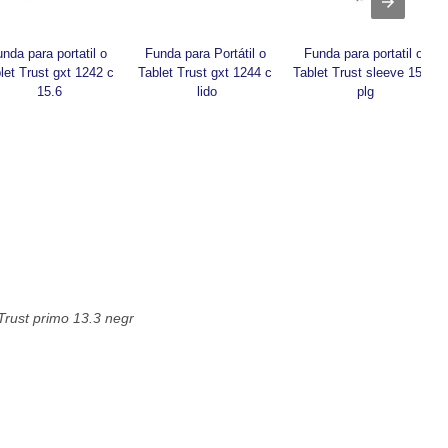
nda para portatil o 
Funda para Portátil o 
Funda para portatil o 
let Trust gxt 1242 c 
Tablet Trust gxt 1244 c 
Tablet Trust sleeve 15.6 
15.6
lido
plg
 Trust primo 13.3 negr