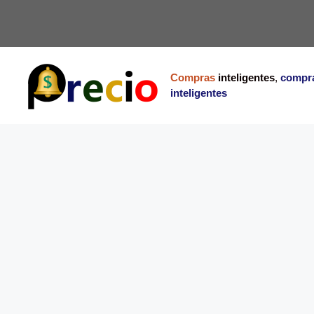
Saltar
al
contenido
Compras
inteligentes
,
compr
inteligentes