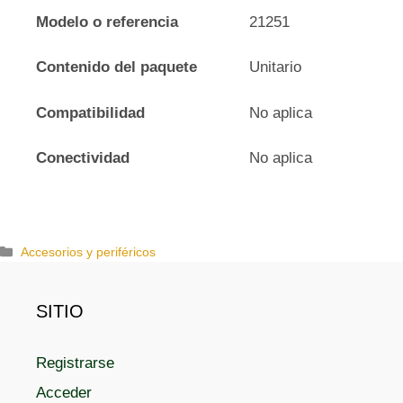
Modelo o referencia
21251
Contenido del paquete
Unitario
Compatibilidad
No aplica
Conectividad
No aplica
C
Accesorios y periféricos
a
t
e
SITIO
g
o
Registrarse
r
í
Acceder
a