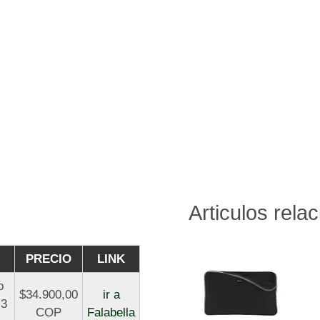
Articulos rela
PRECIO
LINK
o
$34.900,00
ir a
.3
COP
Falabella