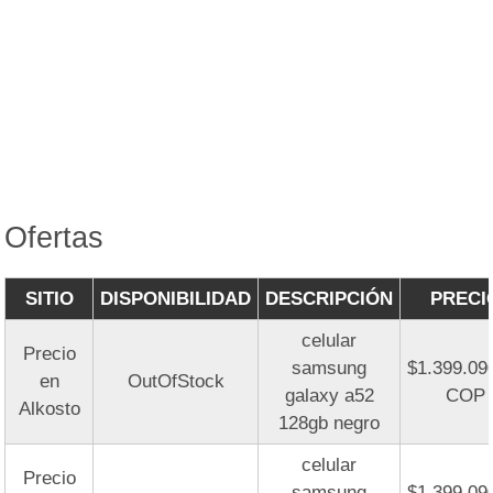
Ofertas
SITIO
DISPONIBILIDAD
DESCRIPCIÓN
PRECI
celular
Precio
samsung
$1.399.09
en
OutOfStock
galaxy a52
COP
Alkosto
128gb negro
celular
Precio
samsung
$1.399.09