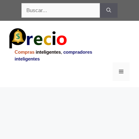
Saltar
Buscar:
al
contenido
Compras
inteligentes
,
compradores
inteligentes
Menu