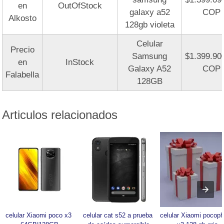
en
OutOfStock
galaxy a52
COP
Alkosto
128gb violeta
Celular
Precio
Samsung
$1.399.90
en
InStock
Galaxy A52
COP
Falabella
128GB
Articulos relacionados
celular Xiaomi poco x3 
celular cat s52 a prueba 
celular Xiaomi pocoph