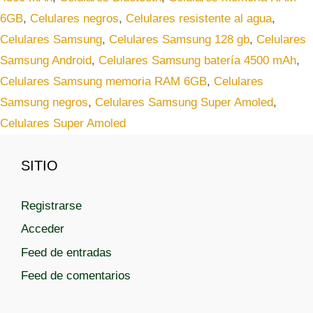
e
i
6GB
,
Celulares negros
,
Celulares resistente al agua
,
g
q
Celulares Samsung
,
Celulares Samsung 128 gb
,
Celulares
o
u
r
Samsung Android
,
Celulares Samsung batería 4500 mAh
,
e
í
t
Celulares Samsung memoria RAM 6GB
,
Celulares
a
a
Samsung negros
,
Celulares Samsung Super Amoled
,
s
s
Celulares Super Amoled
SITIO
Registrarse
Acceder
Feed de entradas
Feed de comentarios