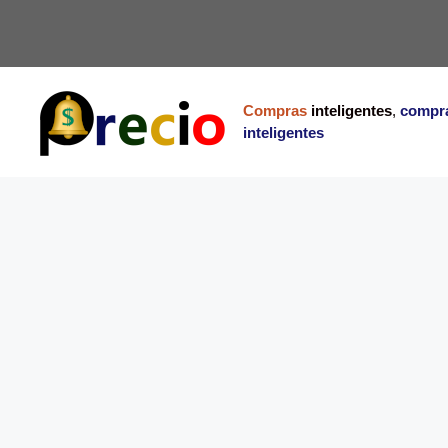
Saltar
al
contenido
Compras
inteligentes
,
compr
inteligentes