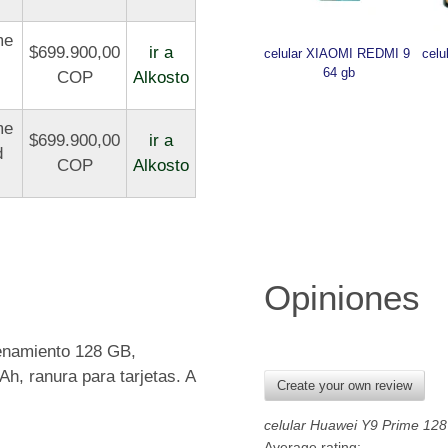
me
$699.900,00
ir a
celular XIAOMI REDMI 9 
celu
64 gb
COP
Alkosto
me
$699.900,00
ir a
d
COP
Alkosto
Opiniones
enamiento 128 GB,
, ranura para tarjetas. A
Create your own review
celular Huawei Y9 Prime 128
Average rating: