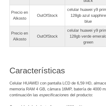
black
celular huawei y9 pri
Precio en
OutOfStock
128gb azul sapphire
Alkosto
blue
celular huawei y9 pri
Precio en
OutOfStock
128gb verde emeral
Alkosto
green
Características
Celular HUAWEI con pantalla LCD de 6,59 HD, almac
memoria RAM 4 GB, cámara 16MP, batería de 4000 mAh
continuación las
especificaciones
del producto: