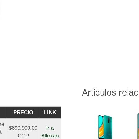
Articulos rela
PRECIO
LINK
me
$699.900,00
ir a
t
COP
Alkosto