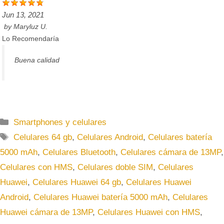
Jun 13, 2021
by
Maryluz U.
Lo Recomendaría
Buena calidad
C
Smartphones y celulares
a
E
Celulares 64 gb
,
Celulares Android
,
Celulares batería
t
t
5000 mAh
,
Celulares Bluetooth
,
Celulares cámara de 13MP
,
e
i
Celulares con HMS
,
Celulares doble SIM
,
Celulares
g
q
Huawei
,
Celulares Huawei 64 gb
,
Celulares Huawei
o
u
r
Android
,
Celulares Huawei batería 5000 mAh
,
Celulares
e
í
t
Huawei cámara de 13MP
,
Celulares Huawei con HMS
,
a
a