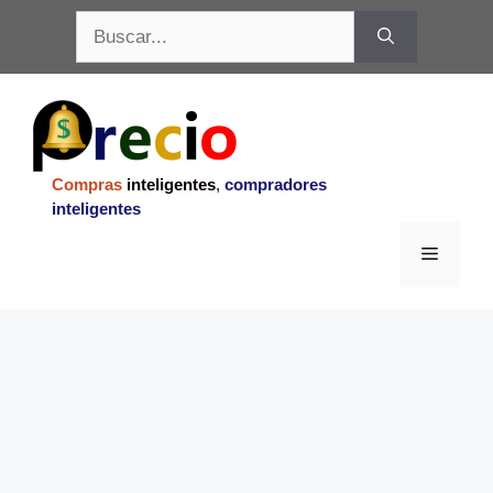
Saltar
Buscar:
al
contenido
Compras
inteligentes
,
compradores
inteligentes
Menu