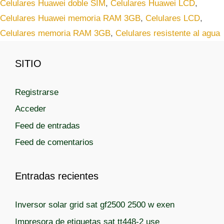
Celulares Huawei doble SIM
,
Celulares Huawei LCD
,
s
s
Celulares Huawei memoria RAM 3GB
,
Celulares LCD
,
Celulares memoria RAM 3GB
,
Celulares resistente al agua
SITIO
Registrarse
Acceder
Feed de entradas
Feed de comentarios
Entradas recientes
Inversor solar grid sat gf2500 2500 w exen
Impresora de etiquetas sat tt448-2 use