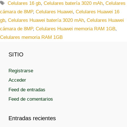
a
E
Celulares 16 gb
,
Celulares batería 3020 mAh
,
Celulares
t
t
cámara de 8MP
,
Celulares Huawei
,
Celulares Huawei 16
e
i
gb
,
Celulares Huawei batería 3020 mAh
,
Celulares Huawei
g
q
cámara de 8MP
,
Celulares Huawei memoria RAM 1GB
,
o
u
r
Celulares memoria RAM 1GB
e
í
t
a
a
SITIO
s
s
Registrarse
Acceder
Feed de entradas
Feed de comentarios
Entradas recientes