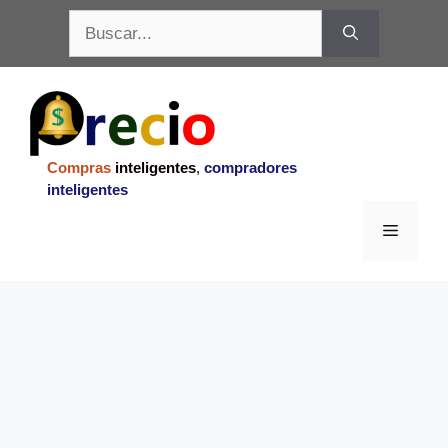
Saltar
Buscar:
al
contenido
Compras
inteligentes
,
compradores
inteligentes
Menu