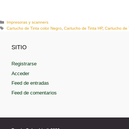
C
Impresoras y scanners
a
E
Cartucho de Tinta color Negro
,
Cartucho de Tinta HP
,
Cartucho de 
t
t
e
i
g
q
SITIO
o
u
r
e
Registrarse
í
t
a
a
Acceder
s
s
Feed de entradas
Feed de comentarios