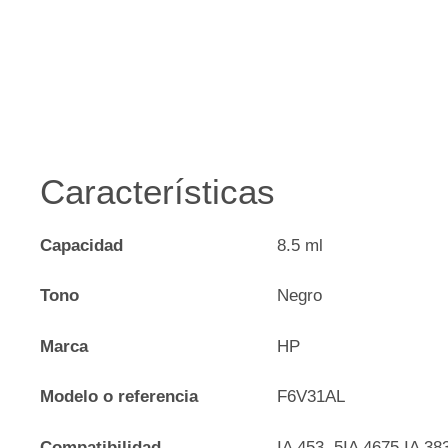
Características
Capacidad
8.5 ml
Tono
Negro
Marca
HP
Modelo o referencia
F6V31AL
Compatibilidad
IA 453, 5IA 4675,IA 38