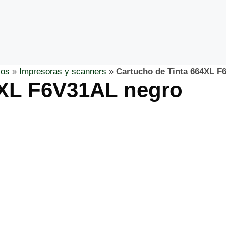
cos
»
Impresoras y scanners
»
Cartucho de Tinta 664XL F
4XL F6V31AL negro