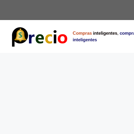
Saltar
al
contenido
Compras
inteligentes
,
compr
inteligentes