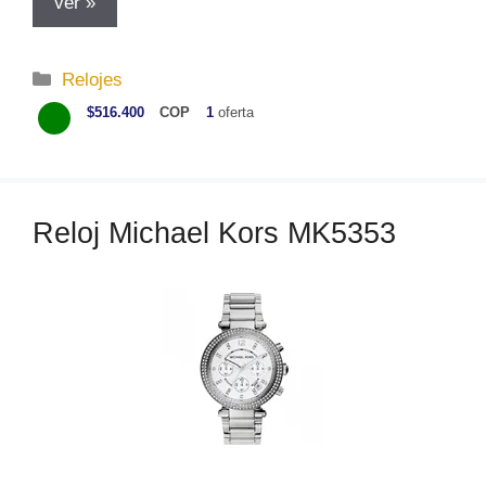
ver »
C
Relojes
a
$516.400
COP
1
oferta
t
e
g
o
Reloj Michael Kors MK5353
r
í
a
s