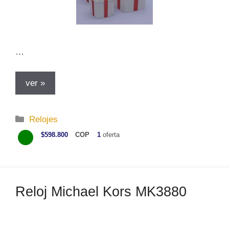
…
ver »
C
Relojes
a
$598.800
COP
1
oferta
t
e
g
o
Reloj Michael Kors MK3880
r
í
a