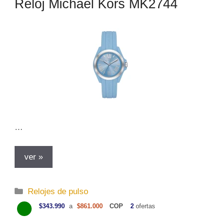
Reloj Michael Kors MK2744
…
ver »
C
Relojes de pulso
a
$343.990
a
$861.000
COP
2
ofertas
t