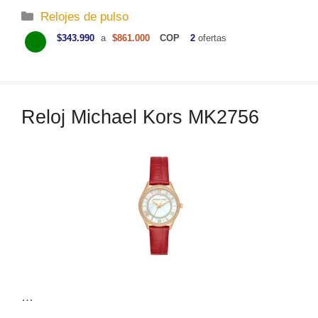
C
Relojes de pulso
a
$343.990
a
$861.000
COP
2
ofertas
t
e
g
o
Reloj Michael Kors MK2756
r
í
a
s
…