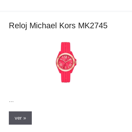
e
g
o
Reloj Michael Kors MK2745
r
í
a
s
…
ver »