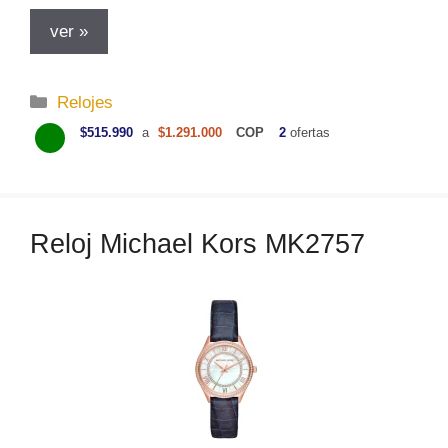
ver »
C
Relojes
a
$515.990
a
$1.291.000
COP
2
ofertas
t
e
g
o
Reloj Michael Kors MK2757
r
í
a
s