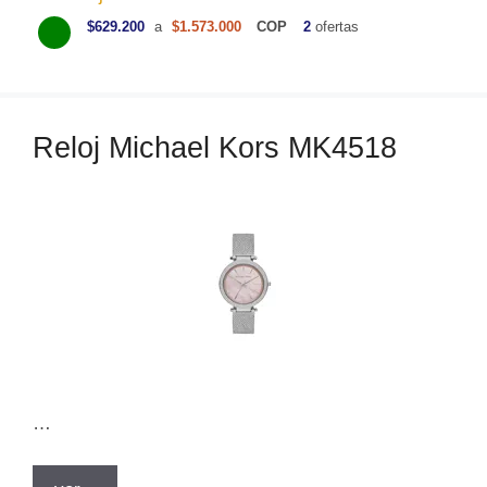
a
$629.200
a
$1.573.000
COP
2
ofertas
t
e
g
o
Reloj Michael Kors MK4518
r
í
a
s
…