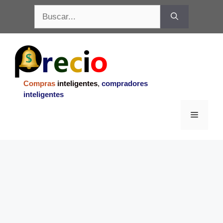
Saltar
Buscar:
al
contenido
Compras
inteligentes
,
compradores
inteligentes
Menu