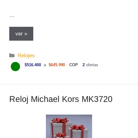
…
ver »
C
Relojes
a
$516.400
a
$645.990
COP
2
ofertas
t
e
g
o
Reloj Michael Kors MK3720
r
í
a
s