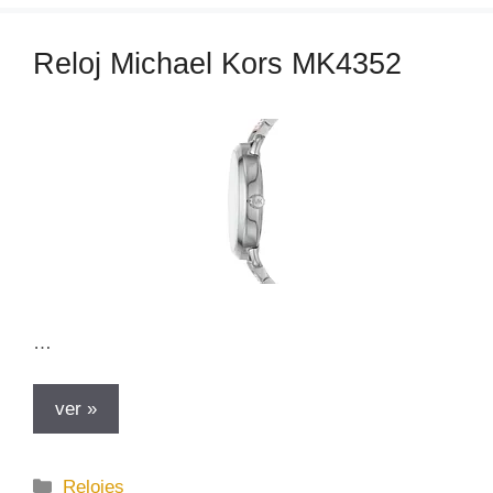
g
o
Reloj Michael Kors MK4352
r
í
a
s
…
ver »
C
Relojes