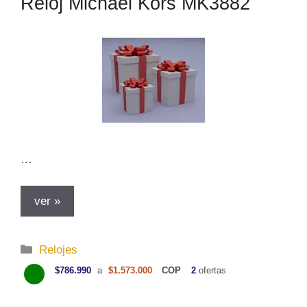
Reloj Michael Kors MK3882
r
í
a
s
…
ver »
C
Relojes
a
$786.990
a
$1.573.000
COP
2
ofertas
t
e