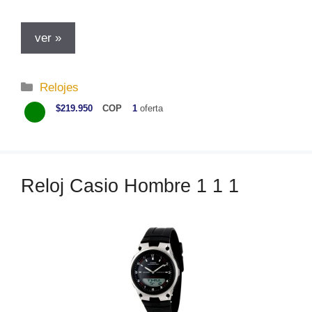
ver »
C
Relojes
a
$219.950
COP
1
oferta
t
e
g
o
Reloj Casio Hombre 1 1 1
r
í
a
s