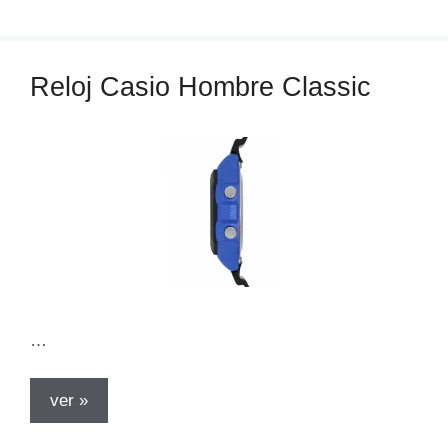
e
g
o
Reloj Casio Hombre Classic
r
í
a
s
…
ver »