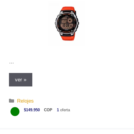
a
s
…
ver »
C
Relojes
a
$149.950
COP
1
oferta
t
e
g