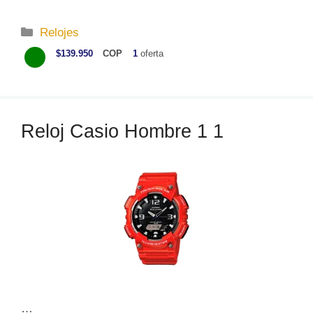
C
Relojes
a
$139.950
COP
1
oferta
t
e
g
o
Reloj Casio Hombre 1 1
r
í
a
s
…