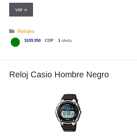
ver »
C
Relojes
a
$109.950
COP
1
oferta
t
e
g
o
Reloj Casio Hombre Negro
r
í
a
s