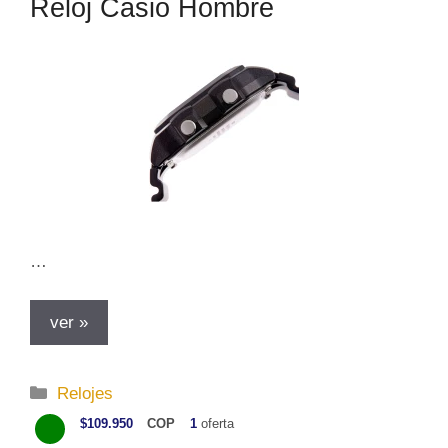
Reloj Casio Hombre
…
ver »
C
Relojes
a
$109.950
COP
1
oferta
t