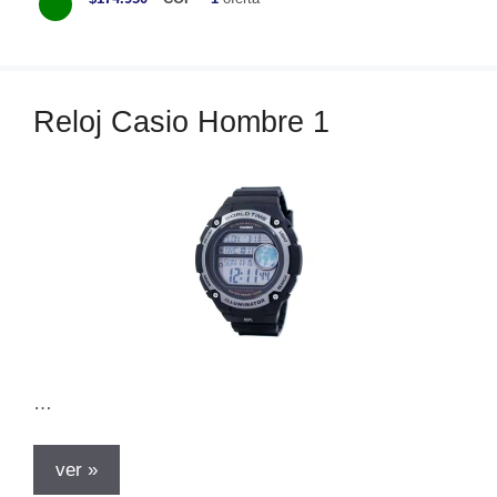
t
e
g
o
Reloj Casio Hombre 1
r
í
a
s
…
ver »