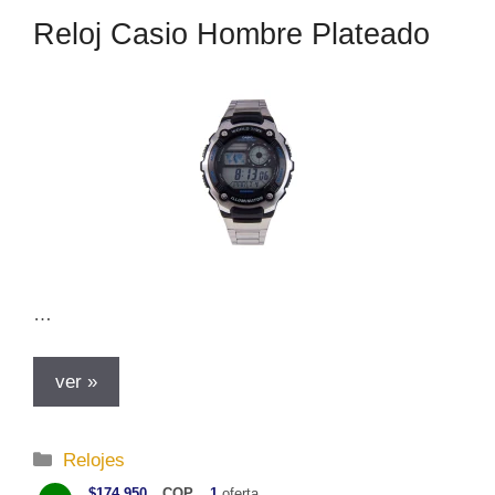
o
Reloj Casio Hombre Plateado
r
í
a
s
…
ver »
C
Relojes
a
$174.950
COP
1
oferta