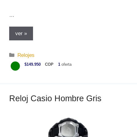
…
ver »
C
Relojes
a
$149.950
COP
1
oferta
t
e
g
o
Reloj Casio Hombre Gris
r
í
a
s