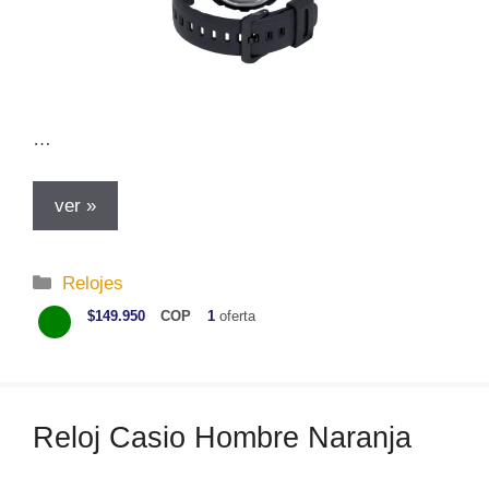
…
ver »
C
Relojes
a
$149.950
COP
1
oferta
t
e
g
o
Reloj Casio Hombre Naranja
r
í