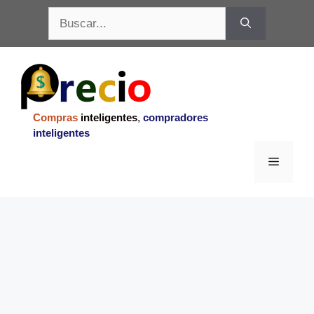
Saltar
Buscar:
al
contenido
Compras
inteligentes
,
compradores
inteligentes
Menu