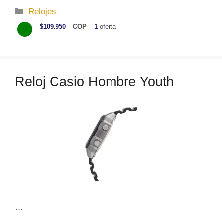
C
Relojes
a
$109.950
COP
1
oferta
t
e
g
o
Reloj Casio Hombre Youth
r
í
a
s
…