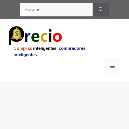
Saltar
Buscar:
al
contenido
Compras
inteligentes
,
compradores
inteligentes
Menu