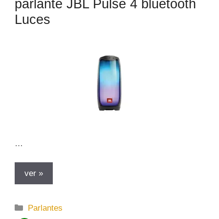
parlante JBL Pulse 4 bluetooth
Luces
…
ver »
C
Parlantes
a