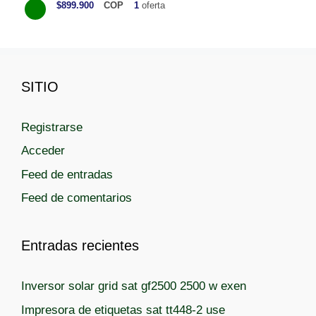
$899.900
COP
1
oferta
t
e
g
o
SITIO
r
í
a
Registrarse
s
Acceder
Feed de entradas
Feed de comentarios
Entradas recientes
Inversor solar grid sat gf2500 2500 w exen
Impresora de etiquetas sat tt448-2 use