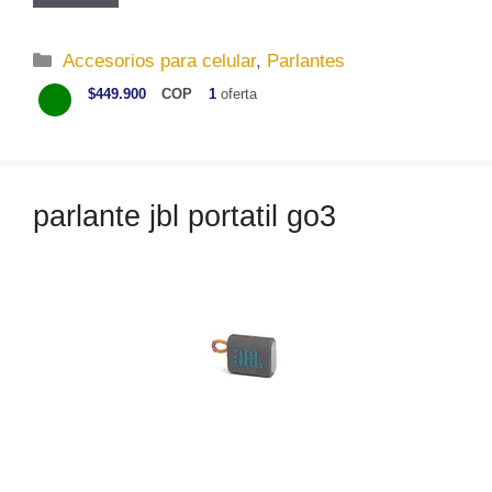
C
Accesorios para celular
,
Parlantes
a
$449.900
COP
1
oferta
t
e
g
o
parlante jbl portatil go3
r
í
a
s