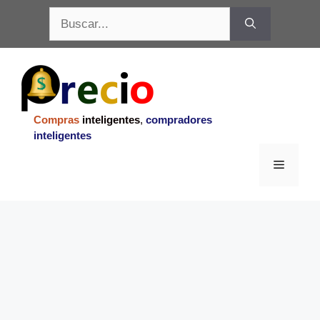
Saltar
Buscar:
al
contenido
Compras
inteligentes
,
compradores
inteligentes
Menu