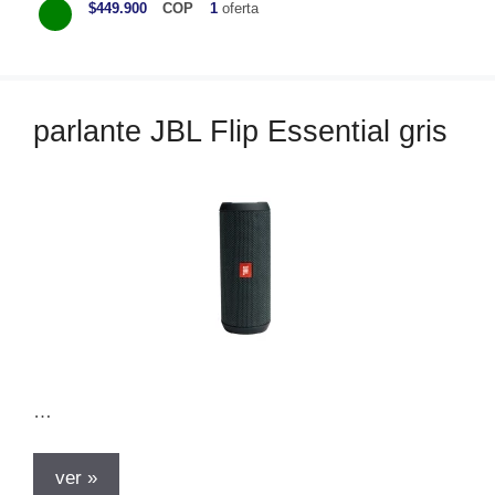
$449.900
COP
1
oferta
t
e
g
o
parlante JBL Flip Essential gris
r
í
a
s
…
ver »