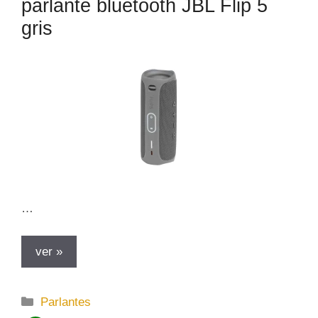
parlante bluetooth JBL Flip 5
gris
…
ver »
C
Parlantes
a