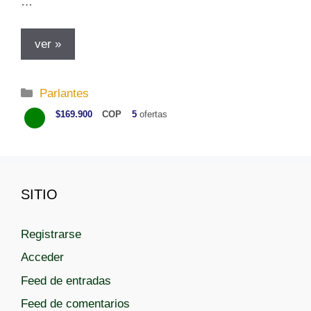
…
ver »
C
Parlantes
a
$169.900
COP
5
ofertas
t
e
g
o
SITIO
r
í
a
Registrarse
s
Acceder
Feed de entradas
Feed de comentarios