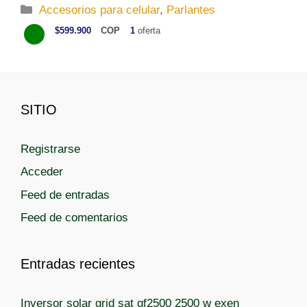
C
Accesorios para celular
,
Parlantes
a
$599.900
COP
1
oferta
t
e
g
o
SITIO
r
í
a
Registrarse
s
Acceder
Feed de entradas
Feed de comentarios
Entradas recientes
Inversor solar grid sat gf2500 2500 w exen