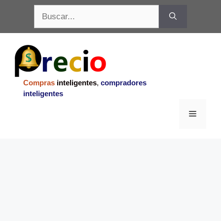
Saltar
Buscar:
al
contenido
Compras
inteligentes
,
compradores
inteligentes
Menu