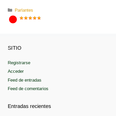
C
Parlantes
a
t
e
g
o
SITIO
r
í
a
Registrarse
s
Acceder
Feed de entradas
Feed de comentarios
Entradas recientes