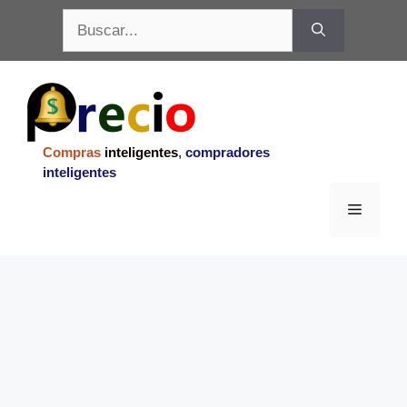
Saltar
Buscar:
al
contenido
Compras
inteligentes
,
compradores
inteligentes
Menu