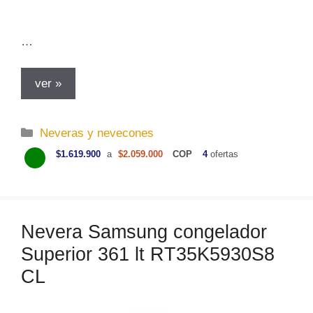
…
ver »
C
Neveras y nevecones
a
$1.619.900
a
$2.059.000
COP
4
ofertas
t
e
g
o
Nevera Samsung congelador
r
Superior 361 lt RT35K5930S8
í
a
CL
s