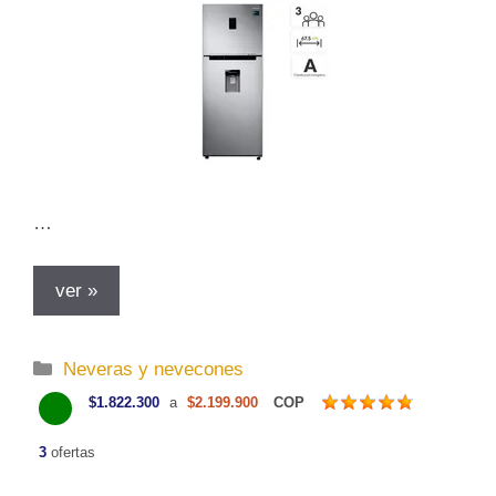
…
ver »
C
Neveras y nevecones
a
$1.822.300
a
$2.199.900
COP
t
e
3
ofertas
g