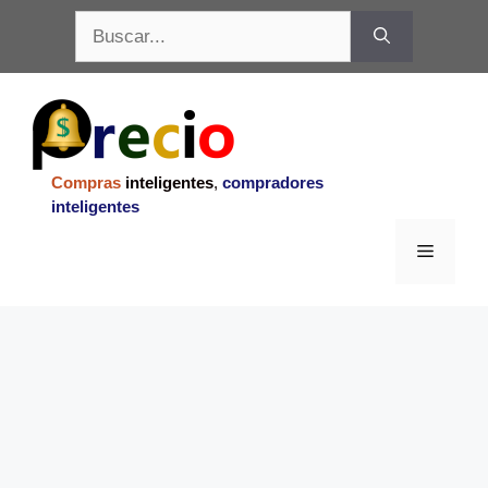
Saltar
Buscar:
al
contenido
Compras
inteligentes
,
compradores
inteligentes
Menu