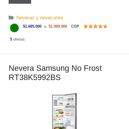
C
Neveras y nevecones
a
$1.685.000
a
$1.989.900
COP
t
e
5
ofertas
g
o
r
Nevera Samsung No Frost
í
a
RT38K5992BS
s