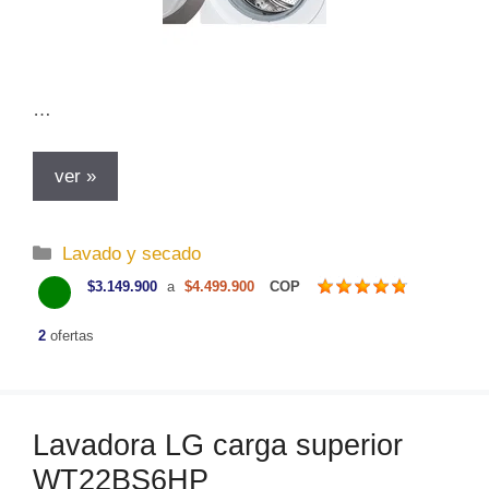
…
ver »
C
Lavado y secado
a
$3.149.900
a
$4.499.900
COP
t
e
2
ofertas
g
o
r
Lavadora LG carga superior
í
a
WT22BS6HP