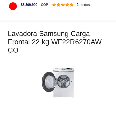
a
$3.309.900
COP
2
ofertas
t
e
g
o
Lavadora Samsung Carga
r
Frontal 22 kg WF22R6270AW
í
a
CO
s
…