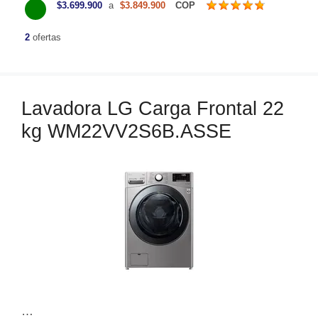
$3.699.900
a
$3.849.900
COP
t
e
2
ofertas
g
o
r
Lavadora LG Carga Frontal 22
í
a
kg WM22VV2S6B.ASSE
s
…