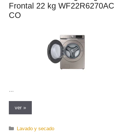
Frontal 22 kg WF22R6270AC
í
a
CO
s
…
ver »
C
Lavado y secado