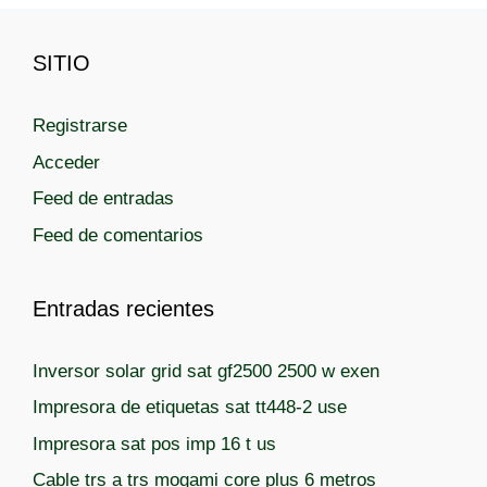
g
g
s
i
i
SITIO
n
n
a
a
Registrarse
Acceder
Feed de entradas
Feed de comentarios
Entradas recientes
Inversor solar grid sat gf2500 2500 w exen
Impresora de etiquetas sat tt448-2 use
Impresora sat pos imp 16 t us
Cable trs a trs mogami core plus 6 metros