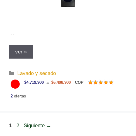
…
ver »
C
Lavado y secado
a
$4.719.900
a
$6.498.900
COP
t
e
2
ofertas
g
o
r
P
P
1
2
í
Siguiente
→
á
á
a