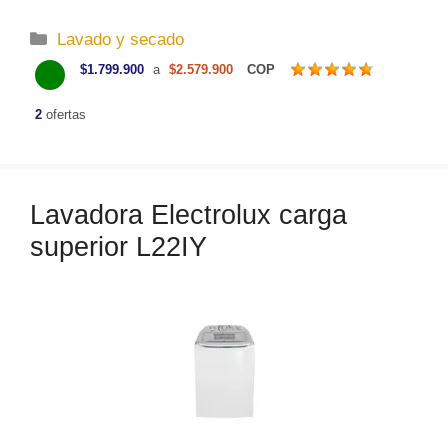
C
Lavado y secado
a
$1.799.900
a
$2.579.900
COP
t
e
2
ofertas
g
o
r
Lavadora Electrolux carga
í
a
superior L22IY
s