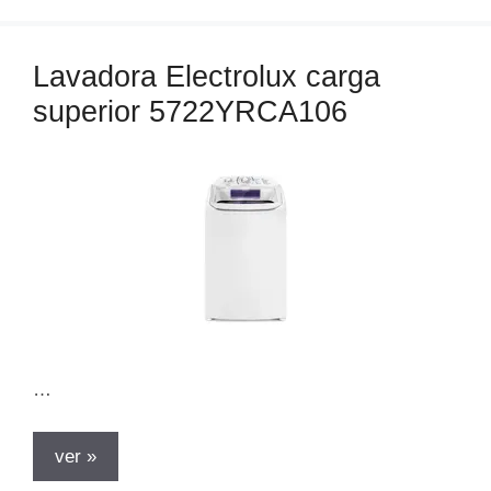
e
g
o
Lavadora Electrolux carga
r
superior 5722YRCA106
í
a
s
…
ver »