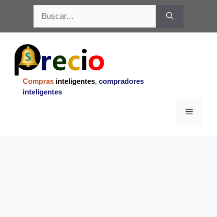
Saltar
Buscar:
al
contenido
Compras
inteligentes
,
compradores
inteligentes
Menu