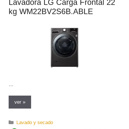
Lavadora LG Carga Frontal 22
kg WM22BV2S6B.ABLE
…
ver »
C
Lavado y secado
a