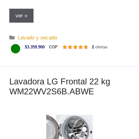
ver »
C
Lavado y secado
a
$3.359.900
COP
2
ofertas
t
e
g
o
Lavadora LG Frontal 22 kg
r
WM22WV2S6B.ABWE
í
a
s