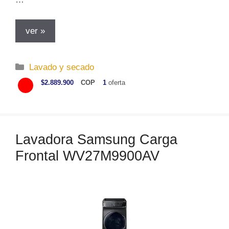
ver »
C
Lavado y secado
a
$2.889.900
COP
1
oferta
t
e
g
o
Lavadora Samsung Carga
r
Frontal WV27M9900AV
í
a
s