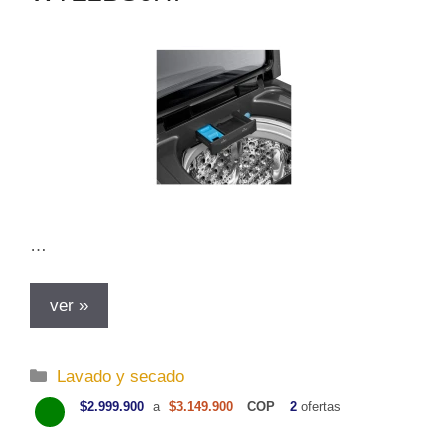
s
…
ver »
C
Lavado y secado
a
$2.999.900
a
$3.149.900
COP
2
ofertas
t