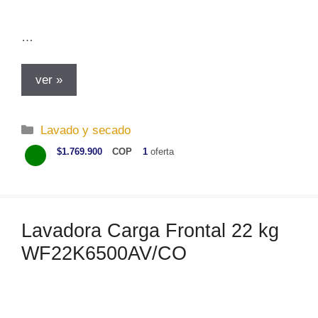
…
ver »
C
Lavado y secado
a
$1.769.900
COP
1
oferta
t
e
g
o
Lavadora Carga Frontal 22 kg
r
WF22K6500AV/CO
í
a
s