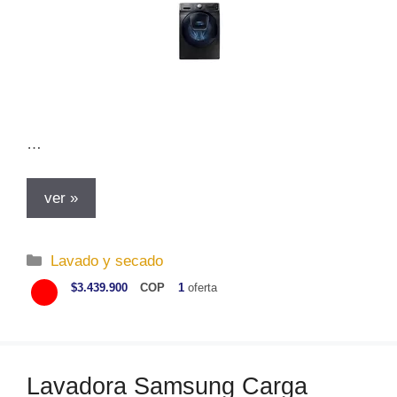
…
ver »
C
Lavado y secado
a
$3.439.900
COP
1
oferta
t
e
g
o
Lavadora Samsung Carga
r